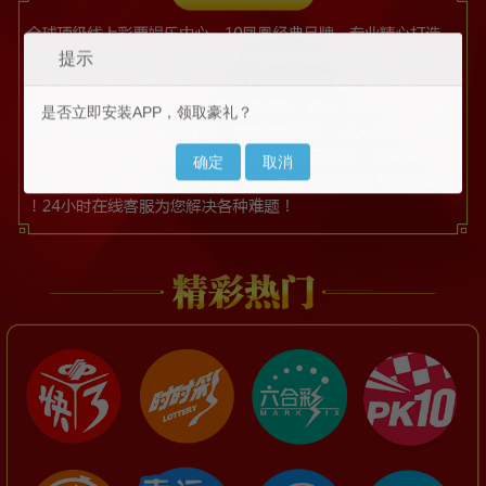
提示
是否立即安装APP，领取豪礼？
确定
取消